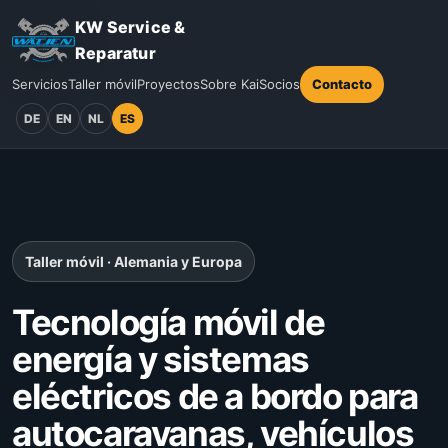
KW Service &
Reparatur
Servicios
Taller móvil
Proyectos
Sobre Kai
Socios
Contacto
DE
EN
NL
ES
Taller móvil · Alemania y Europa
Tecnología móvil de
energía y sistemas
eléctricos de a bordo para
autocaravanas, vehículos