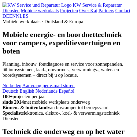
KW Service & Reparatur
Diensten
Mobiele werkplaats
Projecten
Over Kai
Partners
Contact
DE
EN
NL
ES
Mobiele werkplaats · Duitsland & Europa
Mobiele energie- en boordnettechniek
voor campers, expeditievoertuigen en
boten
Planning, inbouw, foutdiagnose en service voor zonnepanelen,
lithiumsystemen, laad-, omvormer-, verwarmings-, water- en
boordsystemen – direct bij u op locatie.
Nu bellen
Aanvraag per e-mail sturen
Deutsch
English
Nederlands
Español
100+
projecten per jaar
sinds 2014
met mobiele werkplaats onderweg
Binnen- & buitenland
van buscamper tot beroepsvaart
Specialist
elektronica, elektro-, koel- & verwarmingstechniek
Diensten
Techniek die onderweg en op het water